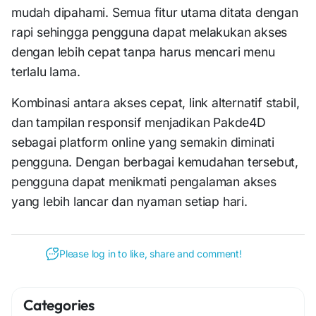
mudah dipahami. Semua fitur utama ditata dengan
rapi sehingga pengguna dapat melakukan akses
dengan lebih cepat tanpa harus mencari menu
terlalu lama.
Kombinasi antara akses cepat, link alternatif stabil,
dan tampilan responsif menjadikan Pakde4D
sebagai platform online yang semakin diminati
pengguna. Dengan berbagai kemudahan tersebut,
pengguna dapat menikmati pengalaman akses
yang lebih lancar dan nyaman setiap hari.
Please log in to like, share and comment!
Categories