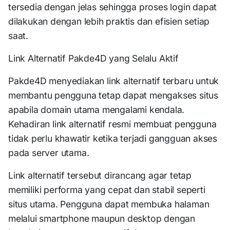
tersedia dengan jelas sehingga proses login dapat
dilakukan dengan lebih praktis dan efisien setiap
saat.
Link Alternatif Pakde4D yang Selalu Aktif
Pakde4D menyediakan link alternatif terbaru untuk
membantu pengguna tetap dapat mengakses situs
apabila domain utama mengalami kendala.
Kehadiran link alternatif resmi membuat pengguna
tidak perlu khawatir ketika terjadi gangguan akses
pada server utama.
Link alternatif tersebut dirancang agar tetap
memiliki performa yang cepat dan stabil seperti
situs utama. Pengguna dapat membuka halaman
melalui smartphone maupun desktop dengan