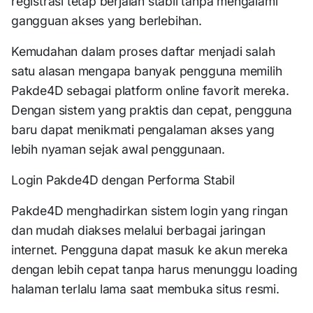
registrasi tetap berjalan stabil tanpa mengalami
gangguan akses yang berlebihan.
Kemudahan dalam proses daftar menjadi salah
satu alasan mengapa banyak pengguna memilih
Pakde4D sebagai platform online favorit mereka.
Dengan sistem yang praktis dan cepat, pengguna
baru dapat menikmati pengalaman akses yang
lebih nyaman sejak awal penggunaan.
Login Pakde4D dengan Performa Stabil
Pakde4D menghadirkan sistem login yang ringan
dan mudah diakses melalui berbagai jaringan
internet. Pengguna dapat masuk ke akun mereka
dengan lebih cepat tanpa harus menunggu loading
halaman terlalu lama saat membuka situs resmi.