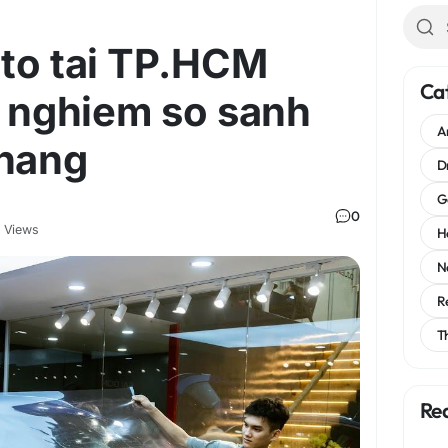
 to tai TP.HCM
Ca
ai nghiem so sanh
A
 hang
D
G
0
 Views
H
N
R
T
Re