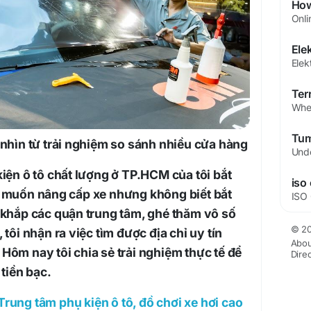
 nhìn từ trải nghiệm so sánh nhiều cửa hàng
kiện ô tô chất lượng ở TP.HCM của tôi bắt
iso 
: muốn nâng cấp xe nhưng không biết bắt
 khắp các quận trung tâm, ghé thăm vô số
© 20
 tôi nhận ra việc tìm được địa chỉ uy tín
Abou
Hôm nay tôi chia sẻ trải nghiệm thực tế để
Dire
 tiền bạc.
Trung tâm phụ kiện ô tô, đồ chơi xe hơi cao