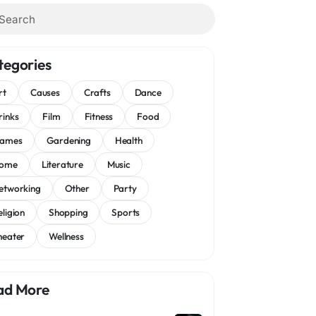
tegories
rt
Causes
Crafts
Dance
rinks
Film
Fitness
Food
ames
Gardening
Health
ome
Literature
Music
etworking
Other
Party
eligion
Shopping
Sports
heater
Wellness
ad More