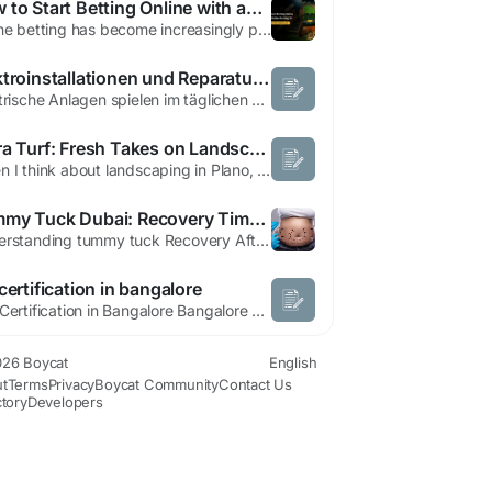
How to Start Betting Online with an Online Betting ID
Online betting has become increasingly popular, offering users the convenience of placing bets from anywhere at any time. Whether you are interested in sports betting or casino games, the first step is getting a reliable Online Betting ID. With the right approach, beginners can quickly learn how to start betting safely and efficiently. This guide will walk you through everything you need to...
Elektroinstallationen und Reparaturen in Wien vom Profi
Elektrische Anlagen spielen im täglichen Leben eine zentrale Rolle. Ohne Strom funktionieren weder Haushaltsgeräte noch Computer, Beleuchtung oder moderne Kommunikationssysteme. Deshalb ist ein professioneller Elektriker notdienst elektriker wien In Wien bietet Elektro Ekici zuverlässige Elektroinstallationen, Reparaturen und einen schnellen 24h Notdienst für private und...
Terra Turf: Fresh Takes on Landscaping Plano, Texas That Just Feel Right
When I think about landscaping in Plano, Texas, I don’t picture stiff lawns or boring lines. Nope. I think about that moment you step outside and just… pause. It feels nice. Calm. Terra Turf gets that feeling. They don’t just cut grass and call it a day. Terra Turf builds spaces that feel alive, as they belong to you. I’ve seen yards that went from “eh, it’s...
Tummy Tuck Dubai: Recovery Timeline After Abdominoplasty
Understanding tummy tuck Recovery After Surgery A tummy tuck is a popular cosmetic procedure designed to improve the appearance of the abdomen by removing excess skin and tightening weakened abdominal muscles. Many people choose this procedure to achieve a flatter and more toned stomach, especially after major weight loss, pregnancy, or changes caused by aging. Understanding the...
certification in bangalore
ISO Certification in Bangalore Bangalore has established itself as one of India’s most dynamic business hubs, home to thousands of startups, technology firms, manufacturing companies, and service providers. As competition continues to grow in this thriving commercial environment, organizations are increasingly focusing on quality, efficiency, and global standards to strengthen their...
26 Boycat
English
t
Terms
Privacy
Boycat Community
Contact Us
ctory
Developers