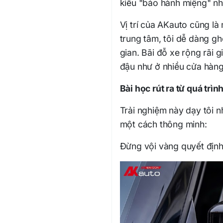
kiểu "bảo hành miệng" nh
Vị trí của AKauto cũng l
trung tâm, tôi dễ dàng g
gian. Bãi đỗ xe rộng rãi g
đậu như ở nhiều cửa hàng
Bài học rút ra từ quá trìn
Trải nghiệm này dạy tôi 
một cách thông minh:
Đừng vội vàng quyết định 