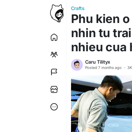
Crafts
Phu kien o
nhin tu tr
nhieu cua
Caru Tilityx
Posted
7 months ago
·
3K