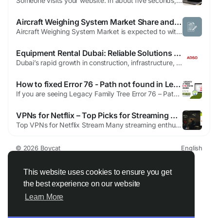
Someone visits your website. In about five seconds, they decide whether to stay or bounce. That snap decision is not impulsive. It's shaped by two things: UX and UI. One maps the journey, the other makes it shine. Get them working as a team, and visitors glide toward that "Buy" or "Sign Up" button almost without thinking. Get them out of sync, and even a brilliant product gets ignored. So let's...
Aircraft Weighing System Market Share and Size to Reach US$ 161.82 Million by 2031
Aircraft Weighing System Market is expected to witness sustained growth as aviation companies prioritize operational efficiency and cost optimization. Accurate aircraft weight management contributes to improved fuel efficiency and aircraft performance. This creates long-term opportunities for equipment manufacturers. The Aircraft Weighing System Market is experiencing steady...
Equipment Rental Dubai: Reliable Solutions for Construction and Industrial Needs
Dubai’s rapid growth in construction, infrastructure, and industrial development has increased the demand for reliable machinery and equipment solutions. Equipment rental Dubai services provide businesses with access to high-quality machinery without the need for expensive purchases, maintenance costs, or long-term ownership commitments. Professional equipment rental companies offer a...
How to fixed Error 76 - Path not found in Legacy Family Tree
If you are seeing Legacy Family Tree Error 76 – Path Not Found, don’t worry. This is a common issue that usually occurs when the software cannot locate a required file or folder. In this guide, we’ll explain why Legacy Family Tree Error 76 happens and how you can fix it quickly. What Is Legacy Family Tree Error 76? Legacy Family Tree is a popular genealogy program used to...
VPNs for Netflix – Top Picks for Streaming Access
Top VPNs for Netflix Stream Many streaming enthusiasts face restrictions on Netflix content, as numerous titles are only accessible in specific countries and often blocked outside those regions. To bypass these geo-restrictions, users turn to virtual private networks (VPNs), which mask their location and allow access to international libraries. However, Netflix has become adept at detecting...
© 2026 Boycat
English
About
Terms
Privacy
Boycat Community
Contact Us
Directory
Developers
This website uses cookies to ensure you get
the best experience on our website
Learn More