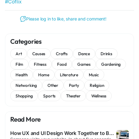
#Coflix
Please log in to like, share and comment!
Categories
Art
Causes
Crafts
Dance
Drinks
Film
Fitness
Food
Games
Gardening
Health
Home
Literature
Music
Networking
Other
Party
Religion
Shopping
Sports
Theater
Wellness
Read More
How UX and UI Design Work Together to Boost Conversions