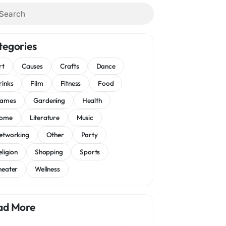
tegories
rt
Causes
Crafts
Dance
rinks
Film
Fitness
Food
ames
Gardening
Health
ome
Literature
Music
etworking
Other
Party
eligion
Shopping
Sports
heater
Wellness
ad More