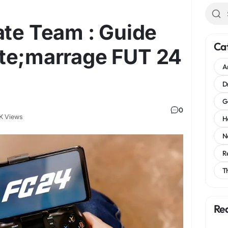
ate Team : Guide
Ca
te;marrage FUT 24
A
D
G
0
K Views
H
N
R
T
Re