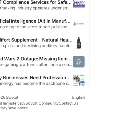
DOT Compliance Services for Safety Regulations & Fleet Certification – TruckCompliance.com
The trucking industry operates under strict federal safety regulations designed to ensure the safe movement of goods across the country. Transportation businesses must comply with Department of Transportation (DOT) requirements related to driver qualifications, vehicle maintenance, operational safety, and recordkeeping. Failing to meet these standards can result in costly fines, operational...
Artificial Intelligence (AI) in Manufacturing Market Strategic Growth Assessment and Revenue Forecast Through 2035
" According to the latest report published by Data Bridge Market Research, the Artificial Intelligence (AI) in Manufacturing Market The artificial intelligence (AI) in manufacturing market is expected to witness market growth at a rate of 17.20% in the forecast period of 2022 to 2029 and is expected to reach USD 5,325.1 million by 2029. Artificial Intelligence (AI) in...
Audifort Supplement – Natural Hearing Support Formula
Hearing loss and declining auditory function have become increasingly common in a world filled with noise pollution, aging populations, and lifestyle stresses. For many, the search for a natural, effective hearing support solution has led to innovative supplement formulations designed to support ear health and cognitive auditory function. One such advanced solution gaining attention is Audifort...
Guild Wars 2 Outage: Missing Items &amp; Recovery Guide | Boycat
Online gaming platforms often face a series of problematic terms that signal trouble ahead. Words like "outage," "missing," and "unexpected" tend to spell trouble, especially when combined, indicating escalating issues. Recently, players of Guild Wars 2 experienced this firsthand following an unexpected service disruption that led to many losing access to their in-game items. The situation...
Why Businesses Need Professional IT Solutions and IT Support in Abu Dhabi - SwiftIT
Technology has become the backbone of modern business operations. Organizations rely on secure networks, cloud computing, data management, and cybersecurity solutions to maintain efficiency and remain competitive. Professional IT services help businesses improve productivity, reduce downtime, and ensure their technology infrastructure supports future growth. The Importance of Reliable IT...
26 Boycat
English
t
Terms
Privacy
Boycat Community
Contact Us
ctory
Developers