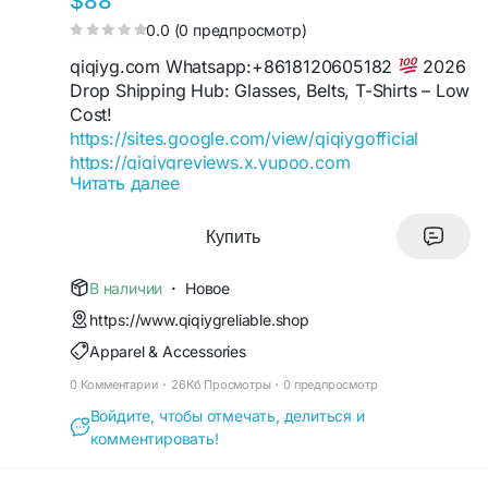
$88
0.0 (0 предпросмотр)
qiqiyg.com Whatsapp:+8618120605182
2026
Drop Shipping Hub: Glasses, Belts, T-Shirts – Low
Cost!
https://sites.google.com/view/qiqiygofficial
https://qiqiygreviews.x.yupoo.com
Читать далее
https://qiqiygofficialwhatsapp.x.yupoo.com
https://www.qiqiygufficiale.eu
https://www.qiqiygkinagrossist.eu
Купить
https://qiqiygofficial.x.yupoo.com
Click here contact yupoo seller via
В наличии
·
Новое
https://www.qiqiygfashionelite.shop
https://www.qiqiygreliable.shop
https://wa.me/8618120605182
Apparel & Accessories
https://kingtmall.x.yupoo.com
https://qiqiyg.wasap.my
0 Комментарии
·
26Кб Просмотры
·
0 предпросмотр
https://www.qiqiygchinafactory.eu
Войдите, чтобы отмечать, делиться и
https://medium.com/@qiqiyg.com
комментировать!
https://www.qiqiygfornitore.eu
https://allmylinks.com/qiqiyg-com