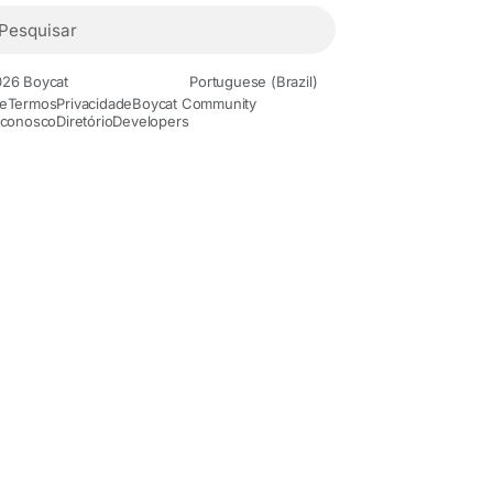
26 Boycat
Portuguese (Brazil)
e
Termos
Privacidade
Boycat Community
 conosco
Diretório
Developers