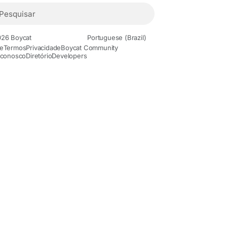
26 Boycat
Portuguese (Brazil)
e
Termos
Privacidade
Boycat Community
 conosco
Diretório
Developers