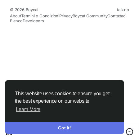
© 2026 Boycat
Italiano
About
Termini e Condizioni
Privacy
Boycat Community
Contattaci
Elenco
Developers
This website uses cookies to ensure you get
the best experience on our website
Learn More
Got It!