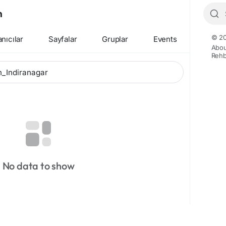
n
© 20
anıcılar
Sayfalar
Gruplar
Events
Abou
Rehb
No data to show