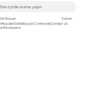
26 Boycat
Turkish
t
Koşullar
Gizlilik
Boycat Community
Contact Us
er
Developers