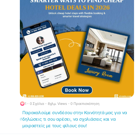
Explore smarter stays
, compare options easily
, and secure the best rates
. For quick
assistance and exclusive deals,
call +1-866-
829-1238 today.
#Cheaphotelreservations
#Lastminutehotelbooking
#Cheaphotelbooking
#hotelrooms
#hoteltonight
#motels
#besthoteldeals
#Luxuryhotelbooking
1
·
0 Σχόλια
·
8χλμ. Views
·
0 Προεπισκόπηση
Παρακαλούμε συνδέσου στην Κοινότητά μας για να
δηλώσεις τι σου αρέσει, να σχολιάσεις και να
μοιραστείς με τους φίλους σου!