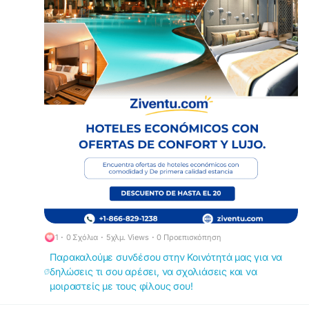
confortable
.
https://www.ziventu.com/blog/book-smart-with-
cheap-hotel-reservations-and-best-hotel-deals
Ahorre más mientras disfruta de reservas de
habitaciones de hotel más inteligentes al
+1-
866-829-1238 con ubicaciones convenientes y
experiencias de viaje sin estrés diseñadas para
cada tipo de viajero.
#Reservasdehotelbaratos
#Hotelesbaratos
#HotelTonight
#LastMinuteHotelBooking
#Habitacióndehotel
#Motelsbaratos
#BestHotelDeals
#Hotelesdelujo
1
·
0 Σχόλια
·
5χλμ. Views
·
0 Προεπισκόπηση
Παρακαλούμε συνδέσου στην Κοινότητά μας για να
δηλώσεις τι σου αρέσει, να σχολιάσεις και να
μοιραστείς με τους φίλους σου!