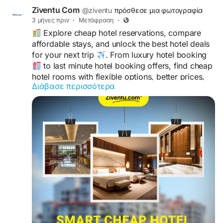
Ziventu Com
@ziventu
πρόσθεσε μια φωτογραφία
3 μήνες πριν
·
Μετάφραση
·
Explore cheap hotel reservations, compare
affordable stays, and unlock the best hotel deals
for your next trip
. From luxury hotel booking
to last minute hotel booking offers, find cheap
hotel rooms with flexible options, better prices,
Διάβασε περισσότερα
and comfortable accommodations
.
https://www.ziventu.com/blog/book-smart-with-
cheap-hotel-reservations-and-best-hotel-deals
Save more while enjoying smarter hotel room
reservations at
+1-866-829-1238 with
convenient locations
, and stress-free travel
experiences
designed for every type of
traveler.
#CheapHotelReservations
#LastMinuteHotelBooking
#CheapHotels
#HotelRoomReservation
#CheapHotelRooms