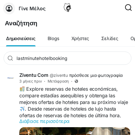
Γίνε Μέλος
Αναζήτηση
Δημοσιεύσεις
Blogs
Χρήστες
Σελίδες
Ο
Ziventu Com
@ziventu
πρόσθεσε μια φωτογραφία
3 μήνες πριν
·
Μετάφραση
·
Explore reservas de hoteles económicas,
compare estadías asequibles y obtenga las
mejores ofertas de hoteles para su próximo viaje
. Desde reservas de hoteles de lujo hasta
ofertas de reservas de hoteles de última hora,
Διάβασε περισσότερα
encuentre habitaciones de hotel económicas con
opciones flexibles, mejores precios y alojamiento