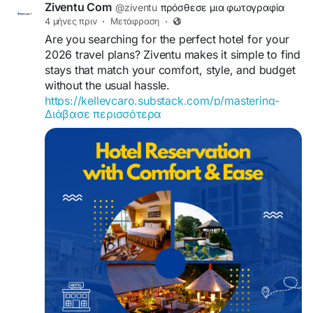
Ziventu Com
@ziventu
πρόσθεσε μια φωτογραφία
4 μήνες πριν
·
Μετάφραση
·
Are you searching for the perfect hotel for your
2026 travel plans? Ziventu makes it simple to find
stays that match your comfort, style, and budget
without the usual hassle.
https://kelleycaro.substack.com/p/mastering-
Διάβασε περισσότερα
2026-hotel-reservations
From luxury accommodations to hidden gems,
explore better options, secure great deals, and
book with confidence. For quick assistance and
reservations, call +1-866-829-1238.
#hotelreservations
#lastminutehotelbooking
#hotelbooking
#cheaphotels
#hotelroom
#hotel
#hoteltonight
#cheapmotels
#besthoteldeals
#luxuryhotelbooking