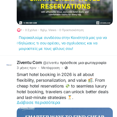
#HotelTonight
#CheapMotels
#BestHotelDeals
#LuxuryHotels
1
·
0 Σχόλια
·
9χλμ. Views
·
0 Προεπισκόπηση
Παρακαλούμε συνδέσου στην Κοινότητά μας για να
δηλώσεις τι σου αρέσει, να σχολιάσεις και να
μοιραστείς με τους φίλους σου!
Ziventu Com
@ziventu
πρόσθεσε μια φωτογραφία
3 μήνες πριν
·
Μετάφραση
·
Smart hotel booking in 2026 is all about
flexibility, personalization, and value
. From
cheap hotel reservations
to seamless luxury
hotel booking, travelers can unlock better deals
and last-minute strategies
.
Διάβασε περισσότερα
https://www.ziventu.com/blog/smart-strategies-
for-modern-hotel-bookings-2026-edition