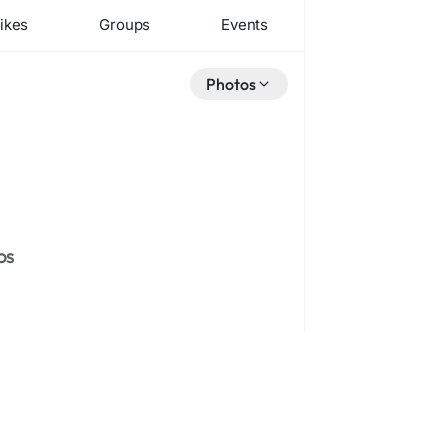
ikes
Groups
Events
Photos
os