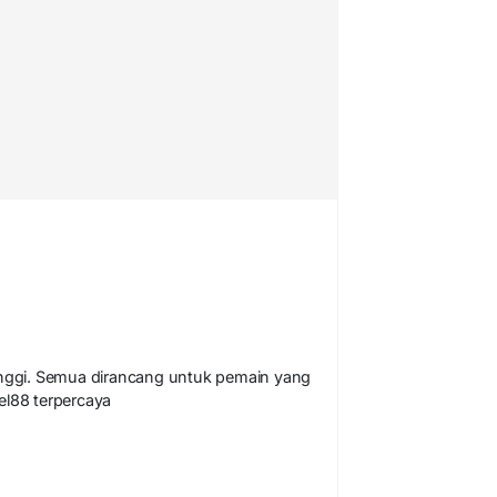
inggi. Semua dirancang untuk pemain yang
el88 terpercaya