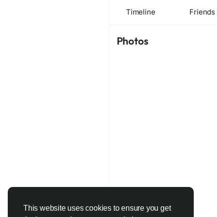
Timeline
Friends
Photos
This website uses cookies to ensure you get