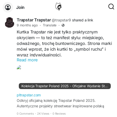
Join
Trapstar Trapstar
@trapstar9
shared a link
9 months ago
·
Translate
·
Kurtka Trapstar nie jest tylko praktycznym
okryciem — to też manifest stylu: miejskiego,
odważnego, trochę buntowniczego. Strona marki
mówi wprost, że ich kurtki to „symbol ruchu” i
wyraz indywidualności.
Read more
https://pltrapstar.com/
Kolekcja Trapstar Poland 2025 - Oficjalne Wydanie Streetwear
pltrapstar.com
Odkryj oficjalną kolekcję Trapstar Poland 2025.
Autentyczne projekty streetwear inspirowane polską
kulturą. Kupuj najnowsze wydania już teraz.
0 Comments
·
2K Views
·
0 Reviews