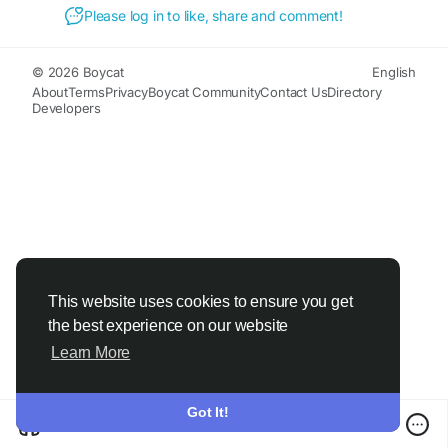
Please log in to like, share and comment!
© 2026 Boycat
English
About
Terms
Privacy
Boycat Community
Contact Us
Directory
Developers
This website uses cookies to ensure you get
the best experience on our website
Learn More
Got It!