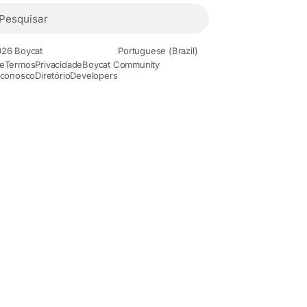
26 Boycat
Portuguese (Brazil)
e
Termos
Privacidade
Boycat Community
 conosco
Diretório
Developers