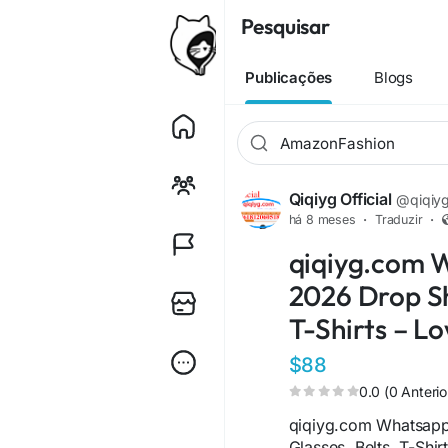
Pesquisar
Publicações
Blogs
Qiqiyg Official
@qiqiygo
há 8 meses
·
Traduzir
·
qiqiyg.com 
2026 Drop Sh
T-Shirts – L
$88
0.0 (0 Anterio
qiqiyg.com Whatsap
Glasses, Belts, T-Shir