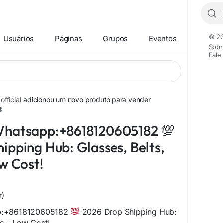
© 20
Usuários
Páginas
Grupos
Eventos
Sobr
Fale
fficial
adicionou um novo produto para vender
+12
Whatsapp:+8618120605182 💯
ipping Hub: Glasses, Belts,
ow Cost!
r)
p:+8618120605182
2026 Drop Shipping Hub:
ts – Low Cost!