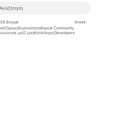
26 Boycat
Greek
ικά
Όρους
Ιδιωτικότητα
Boycat Community
οινώνησε μαζί μας
Κατάλογος
Developers