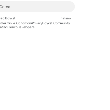
26 Boycat
Italiano
t
Termini e Condizioni
Privacy
Boycat Community
attaci
Elenco
Developers