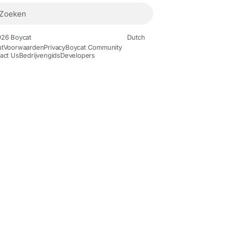
26 Boycat
Dutch
t
Voorwaarden
Privacy
Boycat Community
act Us
Bedrijvengids
Developers