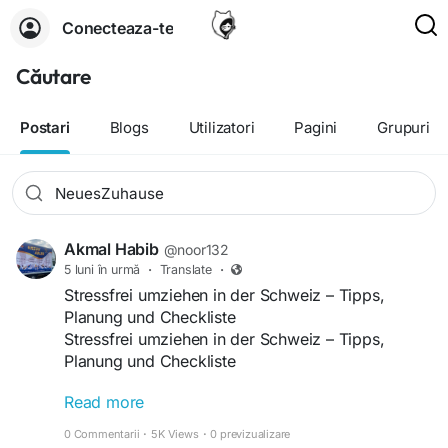
Conecteaza-te
Căutare
Postari
Blogs
Utilizatori
Pagini
Grupuri
Akmal Habib
@noor132
5 luni în urmă
·
Translate
·
Stressfrei umziehen in der Schweiz – Tipps,
Planung und Checkliste
Stressfrei umziehen in der Schweiz – Tipps,
Planung und Checkliste
Read more
Ein Umzug bedeutet Veränderung – und oft auch
eine große organisatorische Herausforderung.
0 Commentarii
·
5K Views
·
0 previzualizare