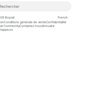
26 Boycat
French
ron
Conditions générale de vente
Confidentialité
at Community
Contactez nous
Annuaire
loppeurs