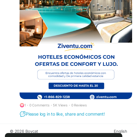
confortable
.
https://www.ziventu.com/blog/book-smart-with-
cheap-hotel-reservations-and-best-hotel-deals
Ahorre más mientras disfruta de reservas de
habitaciones de hotel más inteligentes al
+1-
866-829-1238 con ubicaciones convenientes y
experiencias de viaje sin estrés diseñadas para
cada tipo de viajero.
#Reservasdehotelbaratos
#Hotelesbaratos
#HotelTonight
#LastMinuteHotelBooking
#Habitacióndehotel
#Motelsbaratos
#BestHotelDeals
#Hotelesdelujo
1
·
0 Comments
·
5K Views
·
0 Reviews
Please log in to like, share and comment!
© 2026 Boycat
English