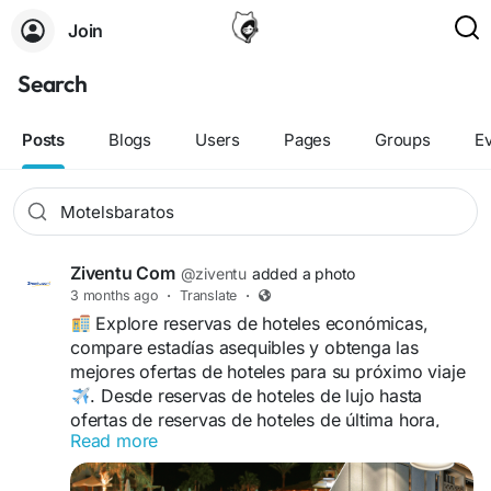
Join
Search
Posts
Blogs
Users
Pages
Groups
E
Ziventu Com
@ziventu
added a photo
3 months ago
·
Translate
·
Explore reservas de hoteles económicas,
compare estadías asequibles y obtenga las
mejores ofertas de hoteles para su próximo viaje
. Desde reservas de hoteles de lujo hasta
ofertas de reservas de hoteles de última hora,
Read more
encuentre habitaciones de hotel económicas con
opciones flexibles, mejores precios y alojamiento