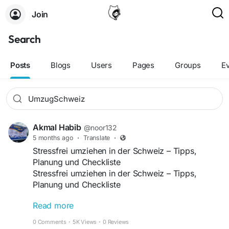
Join
Search
Posts
Blogs
Users
Pages
Groups
E
Akmal Habib
@noor132
5 months ago
·
Translate
·
Stressfrei umziehen in der Schweiz – Tipps,
Planung und Checkliste
Stressfrei umziehen in der Schweiz – Tipps,
Planung und Checkliste
Read more
Ein Umzug bedeutet Veränderung – und oft auch
eine große organisatorische Herausforderung.
0 Comments
·
5K Views
·
0 Reviews