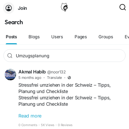
Join
Search
Posts
Blogs
Users
Pages
Groups
E
Akmal Habib
@noor132
5 months ago
·
Translate
·
Stressfrei umziehen in der Schweiz – Tipps,
Planung und Checkliste
Stressfrei umziehen in der Schweiz – Tipps,
Planung und Checkliste
Read more
Ein Umzug bedeutet Veränderung – und oft auch
eine große organisatorische Herausforderung.
0 Comments
·
5K Views
·
0 Reviews