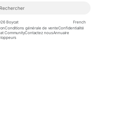
26 Boycat
French
ron
Conditions générale de vente
Confidentialité
at Community
Contactez nous
Annuaire
loppeurs