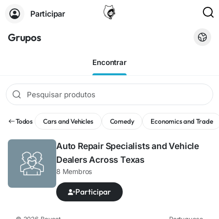
Participar
Grupos
Encontrar
Todos
Cars and Vehicles
Comedy
Economics and Trade
Auto Repair Specialists and Vehicle
Dealers Across Texas
8 Membros
Participar