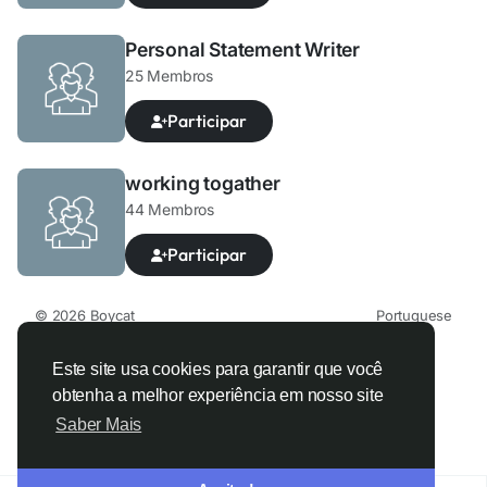
Personal Statement Writer
25 Membros
Participar
working togather
44 Membros
Participar
© 2026 Boycat
Portuguese
Sobre
Termos
Privacidade
Boycat Community
Fale Conosco
Diretório
Developers
Este site usa cookies para garantir que você
obtenha a melhor experiência em nosso site
Saber Mais