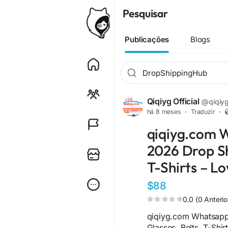
Pesquisar
Publicações
Blogs
Qiqiyg Official
@qiqiygo
há 8 meses
·
Traduzir
·
qiqiyg.com 
2026 Drop Sh
T-Shirts – L
$88
0.0 (0 Anterio
qiqiyg.com Whatsap
Glasses, Belts, T-Shir