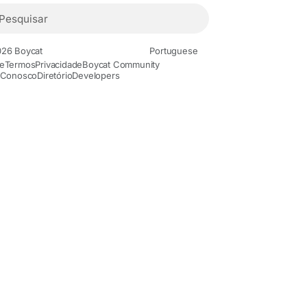
26 Boycat
Portuguese
e
Termos
Privacidade
Boycat Community
 Conosco
Diretório
Developers