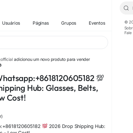
© 20
Usuários
Páginas
Grupos
Eventos
Sobr
Fale
fficial
adicionou um novo produto para vender
+12
Whatsapp:+8618120605182 💯
ipping Hub: Glasses, Belts,
ow Cost!
r)
p:+8618120605182
2026 Drop Shipping Hub:
ts – Low Cost!