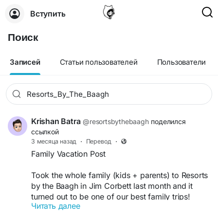
Вступить
Поиск
Записей
Статьи пользователей
Пользователи
Krishan Batra
@resortsbythebaagh
поделился
ссылкой
3 месяца назад
·
Перевод
·
Family Vacation Post
Took the whole family (kids + parents) to Resorts
by the Baagh in Jim Corbett last month and it
turned out to be one of our best family trips!
Читать далее
The resort is very family-friendly — spacious