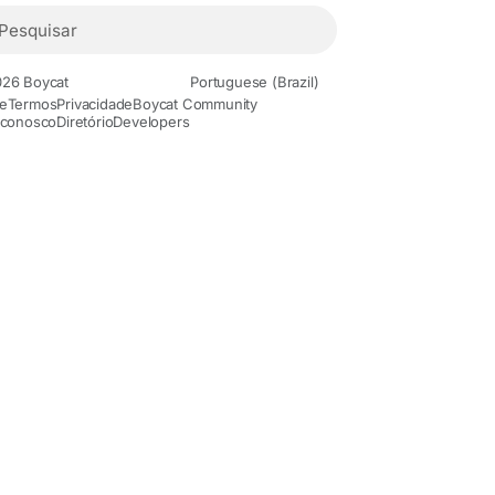
26 Boycat
Portuguese (Brazil)
e
Termos
Privacidade
Boycat Community
 conosco
Diretório
Developers