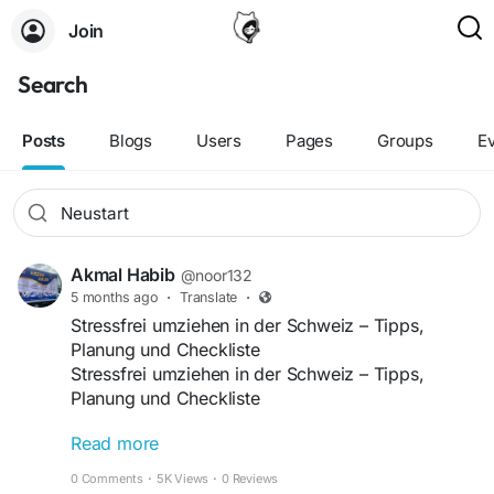
Join
Search
Posts
Blogs
Users
Pages
Groups
E
Akmal Habib
@noor132
5 months ago
·
Translate
·
Stressfrei umziehen in der Schweiz – Tipps,
Planung und Checkliste
Stressfrei umziehen in der Schweiz – Tipps,
Planung und Checkliste
Read more
Ein Umzug bedeutet Veränderung – und oft auch
eine große organisatorische Herausforderung.
0 Comments
·
5K Views
·
0 Reviews