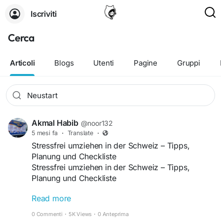
Iscriviti
Cerca
Articoli
Blogs
Utenti
Pagine
Gruppi
Akmal Habib
@noor132
5 mesi fa
·
Translate
·
Stressfrei umziehen in der Schweiz – Tipps,
Planung und Checkliste
Stressfrei umziehen in der Schweiz – Tipps,
Planung und Checkliste
Read more
Ein Umzug bedeutet Veränderung – und oft auch
eine große organisatorische Herausforderung.
0 Commenti
·
5K Views
·
0 Anteprima