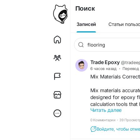
Поиск
Записей
Статьи польз
Trade Epoxy
@tradee
6 часов назад
·
Перевод
Mix Materials Correct
Mix materials accurate
designed for epoxy fl
calculation tools that
Читать далее
proportions for consist
0 Комментарии
·
39 Просмот
https://tradeepoxy.co
Войдите, чтобы отме