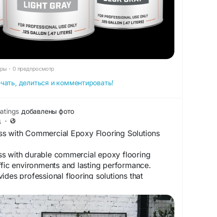
тры
·
0 предпросмотр
чать, делиться и комментировать!
atings
добавлены фото
д
·
s with Commercial Epoxy Flooring Solutions
s with durable commercial epoxy flooring
ffic environments and lasting performance.
ides professional flooring solutions that
rance, and durability for commercial properties
on and quality craftsmanship.