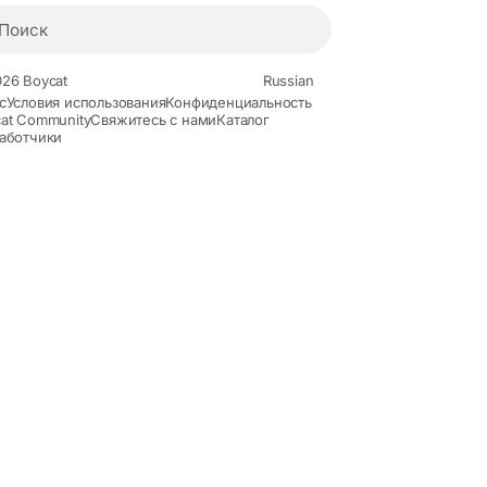
26 Boycat
Russian
Мероприятия
с
Условия использования
Конфиденциальность
at Community
Свяжитесь с нами
Каталог
аботчики