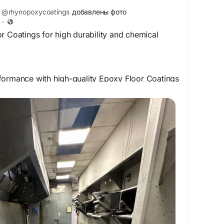
@rhynopoxycoatings
добавлены фото
·
r Coatings for high durability and chemical
formance with high-quality Epoxy Floor Coatings
vering seamless, chemical-resistant, and long-
al for garages, warehouses, and industrial
ng strength and easy maintenance.
/interior-floor-coatings