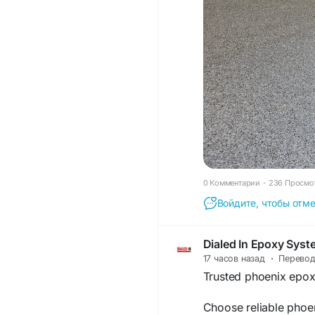
0 Комментарии
·
236 Просмо
Войдите, чтобы отме
Dialed In Epoxy Sys
17 часов назад
·
Перево
Trusted phoenix epoxy
Choose reliable phoen