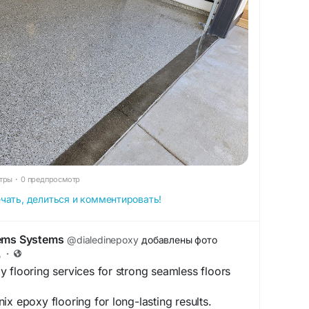
тры
·
0 предпросмотр
чать, делиться и комментировать!
tems Systems
@dialedinepoxy
добавлены фото
д
·
 flooring services for strong seamless floors
ix epoxy flooring for long-lasting results.