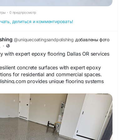
тры
·
0 предпросмотр
чать, делиться и комментировать!
shing
@uniquecoatingsandpolishing
добавлены фото
д
·
y with expert epoxy flooring Dallas OR services
esilient concrete surfaces with expert epoxy
utions for residential and commercial spaces.
ishing.com provides unique flooring systems
l durability, style, and lasting protection.
atingsandpolishing.com/epoxy-floors