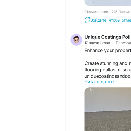
0 Комментарии
·
236 Просмо
Войдите, чтобы отме
Unique Coatings Poli
17 часов назад
·
Перево
Enhance your propert
Create stunning and r
flooring dallas or sol
uniquecoatingsandpol
Читать далее
that deliver exceptiona
https://www.uniqueco