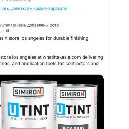
чать, делиться и комментировать!
whatittakesla
добавлены фото
д
·
sin store los angeles for durable finishing
tore los angeles at whatittakesla.com delivering
ings, and application tools for contractors and
urable concrete countertops, flooring systems,
itectural surface finishes across commercial and
kesla.com/