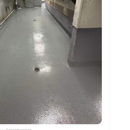
ры
·
0 предпросмотр