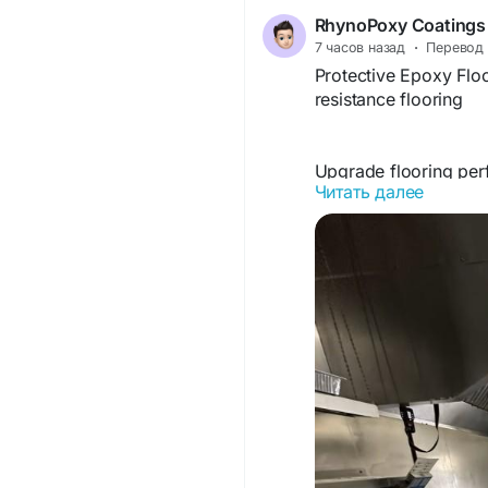
RhynoPoxy Coatings
7 часов назад
·
Перевод
Protective Epoxy Floo
resistance flooring
Upgrade flooring per
Читать далее
at rhynopoxy.com deli
lasting protection ide
environments requiri
https://rhynopoxy.com