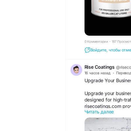
0 Комментарии
·
187 Просмо
Войдите, чтобы отме
Rise Coatings
@riseco
16 часов назад
·
Перево
Upgrade Your Busines
Upgrade your busines
designed for high-tra
risecoatings.com prov
Читать далее
improve safety, appea
with expert installati