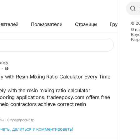
© 20
ователей
Пользователи
Страницы
Группы
О на
Boyc
Разр
poxy
·
ly with Resin Mixing Ratio Calculator Every Time
ly with the resin mixing ratio calculator
ooring applications. tradeepoxy.com offers free
 help contractors achieve correct resin
ent and reliable installation results.
ры
·
0 предпросмотр
m/calculators/resin-mixing-ratio-calculator/
чать, делиться и комментировать!