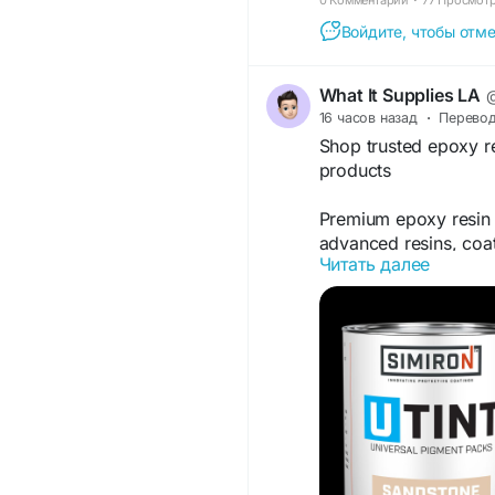
Войдите, чтобы отме
What It Supplies LA
@
16 часов назад
·
Перево
Shop trusted epoxy re
products
Premium epoxy resin s
advanced resins, coat
Читать далее
creators focused on d
and long-lasting arch
residential projects.
https://www.whatitta