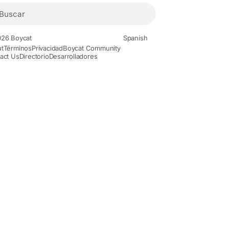
26 Boycat
Spanish
t
Términos
Privacidad
Boycat Community
act Us
Directorio
Desarrolladores
Movies and Animation
Gaming
History and Facts
Live Styl