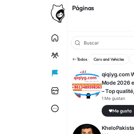
Páginas
Todos
Cars and Vehicles
qiqiyg.com 
Mode 2026 en
– Top qualité
1 Me gustan
Me gusta
KheloPakist