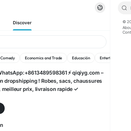
© 20
Discover
Abou
Cont
Comedy
Economics and Trade
Educación
Entertainment
WhatsApp:+8613489598361 ⚡ qiqiyg.com –
 dropshipping ! Robes, sacs, chaussures
, meilleur prix, livraison rapide ✓
an