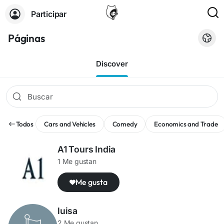
Participar
Páginas
Discover
Todos
Cars and Vehicles
Comedy
Economics and Trade
A1 Tours India
1 Me gustan
Me gusta
luisa
2 Me gustan