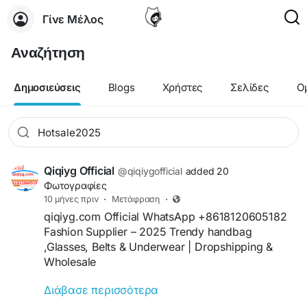
Γίνε Μέλος
Αναζήτηση
Δημοσιεύσεις
Blogs
Χρήστες
Σελίδες
Ο
Qiqiyg Official
@qiqiygofficial
added 20
Φωτογραφίες
10 μήνες πριν
·
Μετάφραση
·
qiqiyg.com Official WhatsApp +8618120605182
Fashion Supplier – 2025 Trendy handbag
,Glasses, Belts & Underwear | Dropshipping &
Wholesale
Διάβασε περισσότερα
**Description 6**
+16