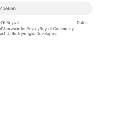
26 Boycat
Dutch
t
Voorwaarden
Privacy
Boycat Community
act Us
Bedrijvengids
Developers