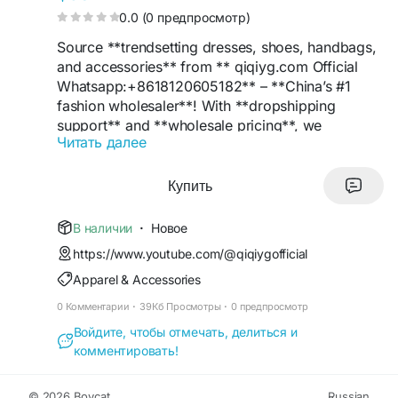
0.0 (0 предпросмотр)
Source **trendsetting dresses, shoes, handbags,
and accessories** from ** qiqiyg.com Official
Whatsapp:+8618120605182** – **China’s #1
fashion wholesaler**! With **dropshipping
support** and **wholesale pricing**, we
Читать далее
empower retailers to offer **luxury styles** at
**budget-friendly rates**. Features include **low
MOQs**, **eco-friendly packaging**, and
Купить
**Google-optimized listings**. **Be the
trendsetter** in your market – order now!
В наличии
·
Новое
https://www.youtube.com/@qiqiygofficial
**#ChinaSupplier
#FashionWholesale
Apparel & Accessories
#DressTrends
#ShoeDeals
#LuxuryBags
#TopSupplier
#QiqiygOfficial
#Dropshipping
0 Комментарии
·
39Кб Просмотры
·
0 предпросмотр
#WholesalePrices
#RetailSuccess
#EcoFashion
Войдите, чтобы отмечать, делиться и
#TrendyStyles
#BoutiqueFashion
#OnlineRetail
комментировать!
#StyleLeader
#ProfitBoost
#FashionInnovation
#BrandGrowth
#LuxuryForLess
#MarketLeader
**
© 2026 Boycat
Russian