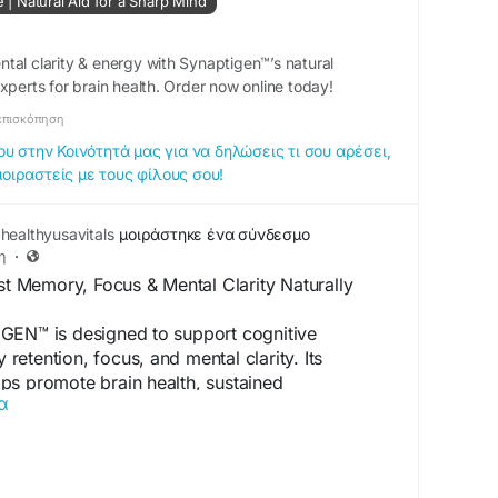
e | Natural Aid for a Sharp Mind
tal clarity & energy with Synaptigen™’s natural
xperts for brain health. Order now online today!
επισκόπηση
 στην Κοινότητά μας για να δηλώσεις τι σου αρέσει,
μοιραστείς με τους φίλους σου!
healthyusavitals
μοιράστηκε ένα σύνδεσμο
η
·
Memory, Focus & Mental Clarity Naturally
GEN™ is designed to support cognitive
etention, focus, and mental clarity. Its
ps promote brain health, sustained
α
ily
ptigen-usa.com