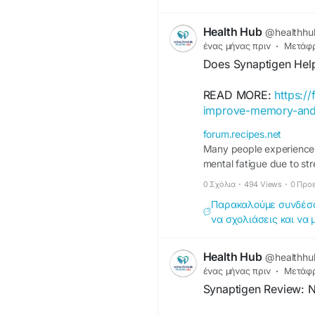
Health Hub
@healthhu
ένας μήνας πριν
·
Μετάφ
Does Synaptigen Hel
READ MORE:
https:/
improve-memory-and-
forum.recipes.net
Many people experience oc
mental fatigue due to stre
interest in natural brain
0 Σχόλια
·
494 Views
·
0 Προ
really help improve memo
Παρακαλούμε συνδέσου
να σχολιάσεις και να 
Health Hub
@healthhu
ένας μήνας πριν
·
Μετάφ
Synaptigen Review: N