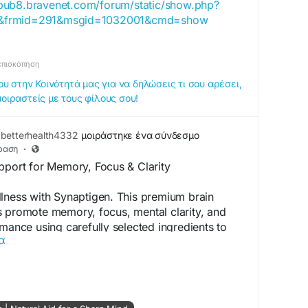
/pub8.bravenet.com/forum/static/show.php?
&frmid=291&msgid=1032001&cmd=show
επισκόπηση
 στην Κοινότητά μας για να δηλώσεις τι σου αρέσει,
μοιραστείς με τους φίλους σου!
betterhealth4332
μοιράστηκε ένα σύνδεσμο
ραση
·
pport for Memory, Focus & Clarity
lness with Synaptigen. This premium brain
s promote memory, focus, mental clarity, and
rmance using carefully selected ingredients to
α
lifestyle and long-term brain health.
upport
#MemoryFocus
ptigen-usa.com/