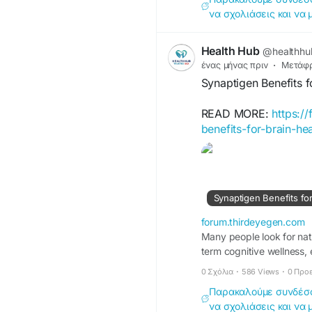
να σχολιάσεις και να 
Health Hub
@healthhu
ένας μήνας πριν
·
Μετάφ
Synaptigen Benefits f
READ MORE:
https:/
benefits-for-brain-he
Synaptigen Benefits for
forum.thirdeyegen.com
Many people look for nat
term cognitive wellness, 
0 Σχόλια
·
586 Views
·
0 Προ
Παρακαλούμε συνδέσου
να σχολιάσεις και να 