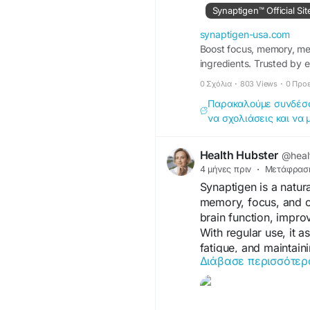
#SYNAPTIGEN
#Brai
Synaptigen™ Official Sit
synaptigen-usa.com
Boost focus, memory, men
ingredients. Trusted by e
0 Σχόλια
·
803 Views
·
0 Προ
Παρακαλούμε συνδέσου
να σχολιάσεις και να 
Health Hubster
@healt
4 μήνες πριν
·
Μετάφρασ
Synaptigen is a natur
memory, focus, and ove
brain function, impr
With regular use, it a
fatigue, and maintain
Διάβασε περισσότερ
focused and active li