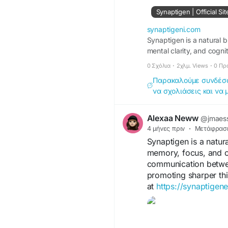
Synaptigen | Official Si
synaptigeni.com
Synaptigen is a natural 
mental clarity, and cognit
0 Σχόλια
·
2χλμ. Views
·
0 Πρ
Παρακαλούμε συνδέσου
να σχολιάσεις και να 
Alexaa Neww
@jmaes
4 μήνες πριν
·
Μετάφρασ
Synaptigen is a natur
memory, focus, and o
communication between
promoting sharper th
at
https://synaptigene