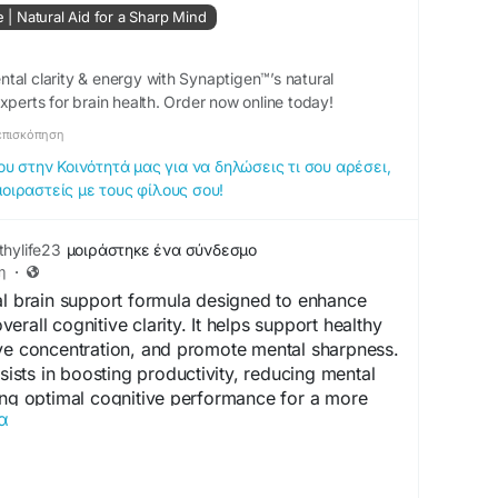
nHealth
#MemorySupport
e | Natural Aid for a Sharp Mind
tal clarity & energy with Synaptigen™’s natural
xperts for brain health. Order now online today!
επισκόπηση
 στην Κοινότητά μας για να δηλώσεις τι σου αρέσει,
μοιραστείς με τους φίλους σου!
hylife23
μοιράστηκε ένα σύνδεσμο
η
·
al brain support formula designed to enhance
rall cognitive clarity. It helps support healthy
ove concentration, and promote mental sharpness.
ssists in boosting productivity, reducing mental
ing optimal cognitive performance for a more
α
festyle.
https://synaptigen.us.com/