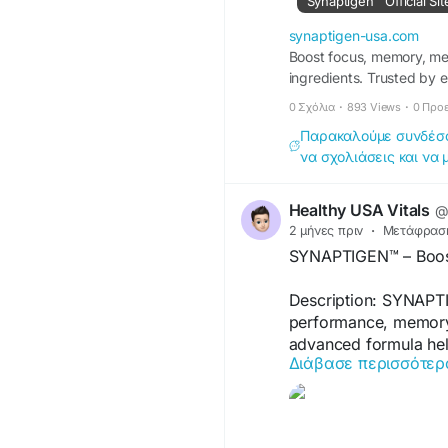
Synaptigen™ Official Sit
synaptigen-usa.com
Boost focus, memory, men
ingredients. Trusted by e
0 Σχόλια
·
893 Views
·
0 Προ
Παρακαλούμε συνδέσου
να σχολιάσεις και να 
Healthy USA Vitals
@
2 μήνες πριν
·
Μετάφρασ
SYNAPTIGEN™ – Boost 
Description: SYNAPTI
performance, memory r
advanced formula hel
Διάβασε περισσότερ
concentration, and da
visit us -
http://syna