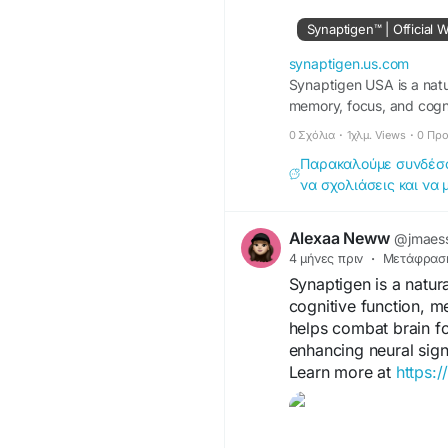
Synaptigen™ | Official 
synaptigen.us.com
Synaptigen USA is a natu
memory, focus, and cognit
0 Σχόλια
·
1χλμ. Views
·
0 Πρ
Παρακαλούμε συνδέσου
να σχολιάσεις και να 
Alexaa Neww
@jmaes
4 μήνες πριν
·
Μετάφρασ
Synaptigen is a natur
cognitive function, me
helps combat brain fo
enhancing neural sig
Learn more at
https:/