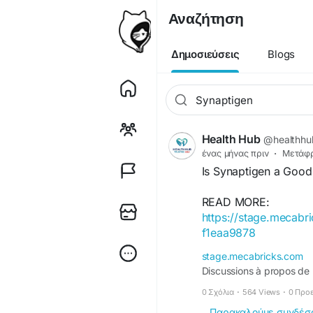
Αναζήτηση
Δημοσιεύσεις
Blogs
Health Hub
@healthhu
ένας μήνας πριν
·
Μετάφ
Is Synaptigen a Good
READ MORE:
https://stage.mecabr
f1eaa9878
stage.mecabricks.com
Discussions à propos de 
0 Σχόλια
·
564 Views
·
0 Προ
Παρακαλούμε συνδέσου