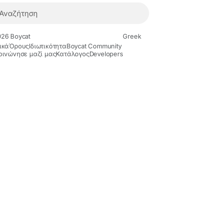
26 Boycat
Greek
ικά
Όρους
Ιδιωτικότητα
Boycat Community
οινώνησε μαζί μας
Κατάλογος
Developers