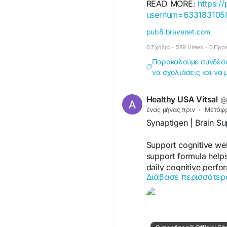
READ MORE:
https:/
usernum=633183105
pub8.bravenet.com
0 Σχόλια
·
589 Views
·
0 Προ
Παρακαλούμε συνδέσου
να σχολιάσεις και να 
Healthy USA Vitsal
@
ένας μήνας πριν
·
Μετάφ
Synaptigen | Brain Su
Support cognitive wel
support formula help
daily cognitive perfo
Διάβασε περισσότερ
complement a healthy 
#Synaptigen
#BrainS
visit us -
https://syna