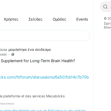
© 20
Χρήστες
Σελίδες
Ομάδες
Events
Σχετ
Επικ
busa
μοιράστηκε ένα σύνδεσμο
ραση
·
 Supplement for Long-Term Brain Health?
icks.com/fr/forum/discussions/6a507cb14c7b70b
la plateforme et des services Mecabricks
επισκόπηση
 στην Κοινότητά μας για να δηλώσεις τι σου αρέσει,