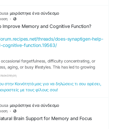
busa
μοιράστηκε ένα σύνδεσμο
ραση
·
p Improve Memory and Cognitive Function?
/forum.recipes.net/threads/does-synaptigen-help-
cognitive-function.19563/
casional forgetfulness, difficulty concentrating, or
ss, aging, or busy lifestyles. This has led to growing
 health supplements like Synaptigen. But does Synaptigen
επισκόπηση
ry and cognitive function...
 στην Κοινότητά μας για να δηλώσεις τι σου αρέσει,
μοιραστείς με τους φίλους σου!
busa
μοιράστηκε ένα σύνδεσμο
ραση
·
atural Brain Support for Memory and Focus