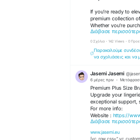
#FashionUK
#Authent
If you’re ready to ele
premium collection of
Whether you’re purcha
Διάβασε περισσότερ
collection, you’ll app
sophistication that ev
0 Σχόλια
·
142 Views
·
0 Προε
Παρακαλούμε συνδέσου
For more visit -
https
να σχολιάσεις και να 
define-modern-mens-
Jasemi Jasemi
@jase
6 μέρες πριν
·
Μετάφρασ
Premium Plus Size Br
Upgrade your lingerie
exceptional support, s
For more info:
Website :
https://www
Διάβασε περισσότερ
Contact Us :+35799
Address:14 Anexartis
www.jasemi.eu
Facebook :
https://
[vc_row css=”.vc_custom