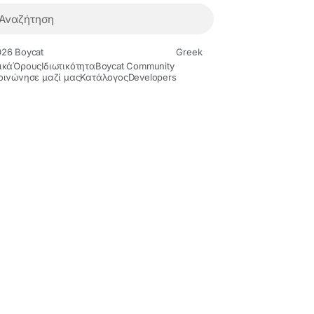
26 Boycat
Greek
ικά
Όρους
Ιδιωτικότητα
Boycat Community
οινώνησε μαζί μας
Κατάλογος
Developers