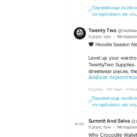
Παρακαλούμε συνδέσου
να σχολιάσεις και να 
Twenty Two
@twotwe
5 μέρες πριν
·
Μετάφρασ
Hoodie Season Nev
Level up your wardrob
TwentyTwo Supplies
streetwear pieces, the
Διάβασε περισσότερ
effortless layering. W
mates or just keeping 
0 Σχόλια
·
723 Views
·
0 Προ
waiting.
Παρακαλούμε συνδέσου
να σχολιάσεις και να 
Shop authentic st
https://twentytwos
Summit And Selva
@s
#TwentyTwoSupplies
5 μέρες πριν
·
Μετάφρασ
#MensFashionUK
#H
Why Crocodile Walle