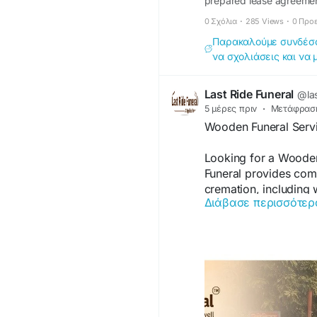
prepared lease agreement
ensures a smooth rental 
0 Σχόλια
·
285 Views
·
0 Προ
Παρακαλούμε συνδέσου
να σχολιάσεις και να 
Last Ride Funeral
@las
5 μέρες πριν
·
Μετάφρασ
Wooden Funeral Servi
Looking for a Wooden
Funeral provides comp
cremation, including 
Διάβασε περισσότερ
transportation, and A
respectful, dignified,
Visit:
https://lastride
road/