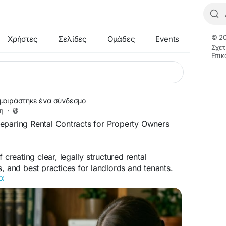
© 20
Χρήστες
Σελίδες
Ομάδες
Events
Σχετ
Επικ
μοιράστηκε ένα σύνδεσμο
η
·
eparing Rental Contracts for Property Owners
 creating clear, legally structured rental
s, and best practices for landlords and tenants.
α
rom Omni Lake B.V., you can simplify
uce potential disputes throughout the leasing
ttps://viralsocialtrends.com/what-is-lease-
on-sxm-a-complete-guide-for-property-owners-