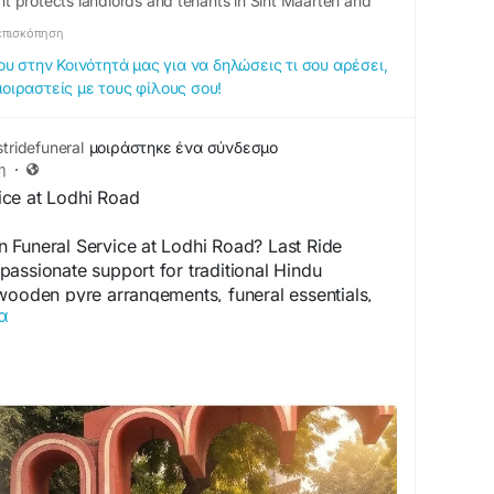
 protects landlords and tenants in Sint Maarten and
process.
επισκόπηση
 στην Κοινότητά μας για να δηλώσεις τι σου αρέσει,
μοιραστείς με τους φίλους σου!
tridefuneral
μοιράστηκε ένα σύνδεσμο
η
·
ce at Lodhi Road
 Funeral Service at Lodhi Road? Last Ride
assionate support for traditional Hindu
wooden pyre arrangements, funeral essentials,
α
ntim Sanskar assistance. Families receive
 and professional support during difficult times.
funeral.in/blog/wooden-funeral-service-lodhi-