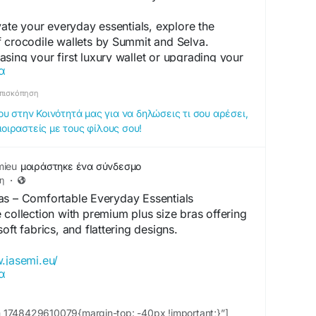
icStreetwear
#MensStyle
#ShopUK
vate your everyday essentials, explore the
 crocodile wallets by Summit and Selva.
sing your first luxury wallet or upgrading your
α
reciate the craftsmanship, quality, and
ery piece delivers.
πισκόπηση
 στην Κοινότητά μας για να δηλώσεις τι σου αρέσει,
://bookmarkforu.store/why-crocodile-wallets-
μοιραστείς με τους φίλους σου!
luxury/
mieu
μοιράστηκε ένα σύνδεσμο
η
·
as – Comfortable Everyday Essentials
 collection with premium plus size bras offering
oft fabrics, and flattering designs.
.jasemi.eu/
α
100337
ia Street 3036 Limassol, Cyprus
www.facebook.com/JasemiCyprus/
_1748429610079{margin-top: -40px !important;}”]