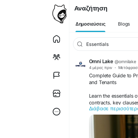
Αναζήτηση
Δημοσιεύσεις
Blogs
Omni Lake
@omnilake
4 μέρες πριν
·
Μετάφρασ
Complete Guide to Pr
and Tenants
Learn the essentials of
contracts, key clause
Διάβασε περισσότερ
With expert support f
documentation and red
process. Visit here:
h
agreement-preparati
and-tenants/