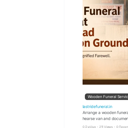
Wooden Funeral Service
lastridefuneral.in
Arrange a wooden funeral
hearse van and document
0 Σχόλια
·
211 Views
·
0 Προε