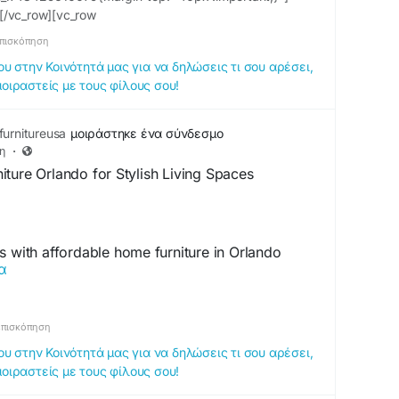
ww.instagram.com/jasemi_lingerie/
[/vc_row][vc_row
w.youtube.com/channel/UCnGl885-
9938990{padding-top: 100px !important;}”][vc_column
πισκόπηση
stom_1575474643826{margin-top: -40px !important;}”
 στην Κοινότητά μας για να δηλώσεις τι σου αρέσει,
_column_text
μοιραστείς με τους φίλους σου!
2770492{padding-top: 20px !important;padding-
;background-color: #1696a1 !important;}”] Women
urnitureusa
μοιράστηκε ένα σύνδεσμο
η
·
ture Orlando for Stylish Living Spaces
s with affordable home furniture in Orlando
α
 style, and everyday living. Explore quality
droom furniture, office essentials, and décor that
ut compromising craftsmanship. Create beautiful,
επισκόπηση
es with furniture solutions tailored to every home
 στην Κοινότητά μας για να δηλώσεις τι σου αρέσει,
μοιραστείς με τους φίλους σου!