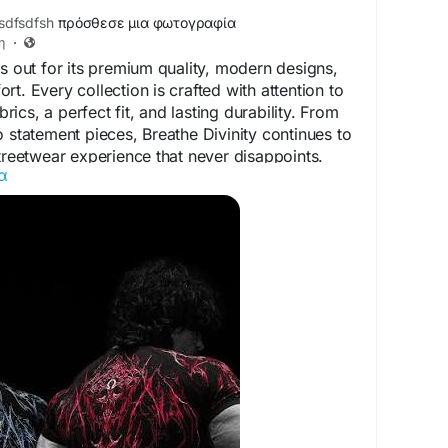
dfsdfsh
πρόσθεσε μια φωτογραφία
om/u/casafurnitureusacom/articles/affordable-
η
·
do-for-stylish-living-spaces/72008451
ds out for its premium quality, modern designs,
t. Every collection is crafted with attention to
abrics, a perfect fit, and lasting durability. From
o statement pieces, Breathe Divinity continues to
streetwear experience that never disappoints.
α
yco.uk/