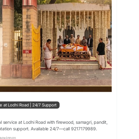
 at Lodhi Road | 24/7 Support
 service at Lodhi Road with firewood, samagri, pandit,
ation support. Available 24/7—call 9217179989.
πισκόπηση