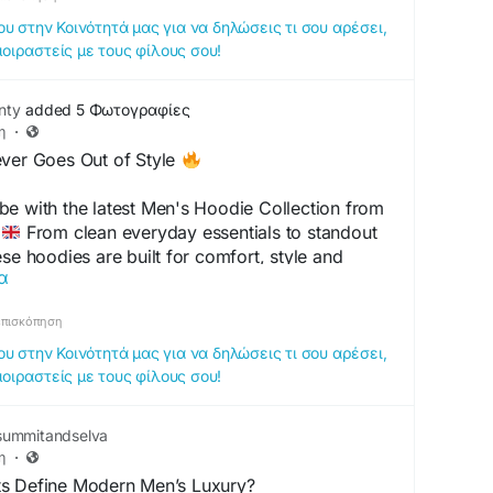
 στην Κοινότητά μας για να δηλώσεις τι σου αρέσει,
μοιραστείς με τους φίλους σου!
nty
added 5 Φωτογραφίες
η
·
er Goes Out of Style
e with the latest Men's Hoodie Collection from
.
From clean everyday essentials to standout
se hoodies are built for comfort, style and
α
hether you're heading into the city, meeting
+1
it casual, we've got your next favourite fit
επισκόπηση
 στην Κοινότητά μας για να δηλώσεις τι σου αρέσει,
μοιραστείς με τους φίλους σου!
reetwear now
upplies.co.uk/
ummitandselva
#MensHoodies
#UKStreetwear
#StreetStyleUK
η
·
oodieSeason
#StreetwearCulture
#UrbanStyle
ts Define Modern Men’s Luxury?