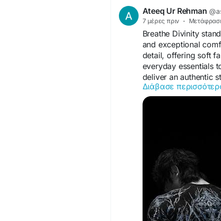
Ateeq Ur Rehman
@as
https://www.hubbry.c
7 μέρες πριν
·
Μετάφρασ
home-furniture-orlan
Breathe Divinity stan
and exceptional comfor
detail, offering soft f
everyday essentials t
deliver an authentic 
Διάβασε περισσότερ
https://breathedivinit