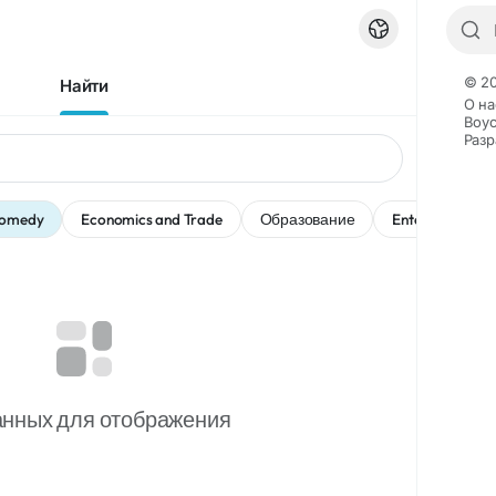
© 20
Найти
О на
Boyc
Разр
omedy
Economics and Trade
Образование
Entertainment
анных для отображения