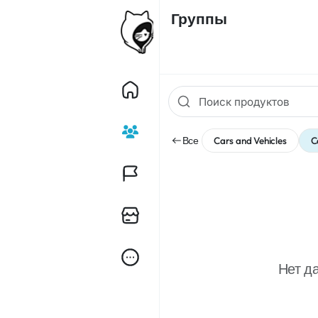
Группы
Все
Cars and Vehicles
C
Нет д