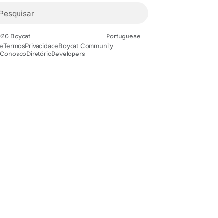
26 Boycat
Portuguese
e
Termos
Privacidade
Boycat Community
 Conosco
Diretório
Developers